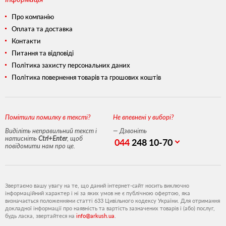
Про компанію
Оплата та доставка
Контакти
Питання та відповіді
Політика захисту персональних даних
Політика повернення товарів та грошових коштів
Помітили помилку в тексті?
Не впевнені у виборі?
Виділіть неправильний текст і
— Дзвоніть
натисніть
Ctrl+Enter
, щоб
044
248 10-70
повідомити нам про це.
Звертаємо вашу увагу на те, що даний інтернет-сайт носить виключно
інформаційний характер і ні за яких умов не є публічною офертою, яка
визначається положеннями статті 633 Цивільного кодексу України. Для отримання
докладної інформації про наявність та вартість зазначених товарів і (або) послуг,
будь ласка, звертайтеся на
info@arkush.ua
.